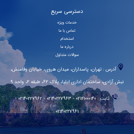
دسترسی سریع
خدمات ویژه
تماس با ما
استخدام
درباره ما
سوالات متداول
آدرس :
تهران، پاسداران، میدان هروی، خیابان وفا‌منش،
نبش آزادی، ساختمان اداری ایلیا، پلاک ۶۲، طبقه ۲، واحد ۹
ثابت : 02121000140 - 02140227963 - 02140227962 -
02140227961