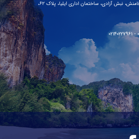
تهران، پاسداران، میدان هروی، خیابان وفا‌منش، نبش آزادی، ساختمان اداری ایلیا، پلاک ۶۲،