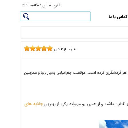
تلفن تماس : 02121000140
تماس با ما
10
/
10
از
3
کاربر
موقعیت جغرافیایی بسیار زیبا و همچنین
جاذبه های