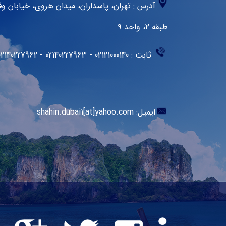
آدرس :
طبقه ۲، واحد ۹
ثابت : 02121000140 - 02140227963 - 02140227962 - 02140227961
ایمیل: shahin.dubai1[at]yahoo.com