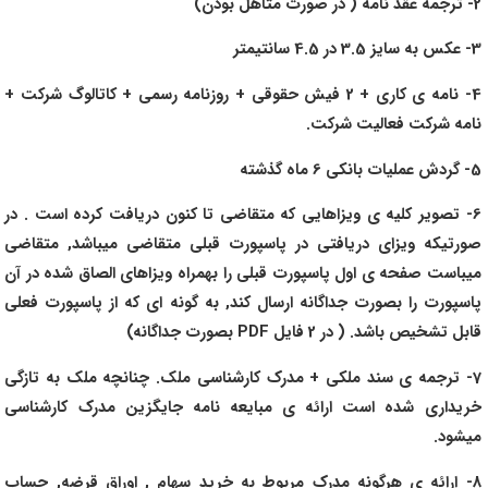
2- ترجمه عقد نامه ( در صورت متاهل بودن)
3- عکس به سایز 3.5 در 4.5 سانتیمتر
4- نامه ی کاری + 2 فیش حقوقی + روزنامه رسمی + کاتالوگ شرکت +
نامه شرکت فعالیت شرکت.
5- گردش عملیات بانکی 6 ماه گذشته
6- تصویر کلیه ی ویزاهایی که متقاضی تا کنون دریافت کرده است . در
صورتیکه ویزای دریافتی در پاسپورت قبلی متقاضی میباشد, متقاضی
میباست صفحه ی اول پاسپورت قبلی را بهمراه ویزاهای الصاق شده در آن
پاسپورت را بصورت جداگانه ارسال کند, به گونه ای که از پاسپورت فعلی
قابل تشخیص باشد. ( در 2 فایل PDF بصورت جداگانه)
7- ترجمه ی سند ملکی + مدرک کارشناسی ملک. چنانچه ملک به تازگی
خریداری شده است ارائه ی مبایعه نامه جایگزین مدرک کارشناسی
میشود.
8- ارائه ی هرگونه مدرک مربوط به خرید سهام , اوراق قرضه, حساب