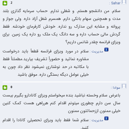
Sahar :
2
سلام. من دانشجو هستم. و شغلی ندارم. حساب سرمایه گذاری بلند
مدت و همچنین سهام بانکی دارم. همسرم شغل آزاد داره. ولی جواز و
پروانه و مشابه این مدارک رو نداره. خودش کارفرمای خودشه. فقط
گردش مالی حساب داره و سه دانگ یک ملک رو داره یک زمین. برای
ویزای فرانسه چقدر شانس داریم؟
سلام در مورد ویزای فرانسه قطعأ باید درخواست
مدیریت :
مشاوره نمائید و حضورأ تشریف بیارید.مطمئنأ فقط
با مکاتبه در حد نوشتاری نمیشود نظر داد چون به
خیلی عوامل دیگه بستگی داره. موفق باشید
سوادا :
0
باعرض سلام وخسته نباشید بنده میخواستم ویزای کانادارو بگیرم بیست
سال سن دارم چطوری میتونم اقدام کنم هرراهی هست کمک کنین
خیلی ممنون اززحماتتون ممنون
سلام شما فقط باید ویزای تحصیلی کانادا را اقدام
مدیریت :
کنید.