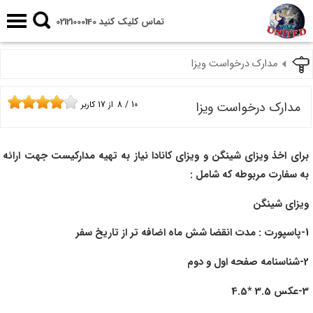
تماس کلیک کنید 02121000140
مدارک درخواست ویزا
مدارک درخواست ویزا
10
/
8
از
17
کاربر
برای اخذ ویزای شینگن و ویزای کانادا نیاز به تهیه مدارکیست جهت ارائه
به سفارت مربوطه که شامل :
ویزای شینگن
1-پاسپورت : مدت انقضا شش ماه اضافه تر از تاریخ سفر
2-شناسنامه صفحه اول و دوم
3-عکس 3.5 *4.5