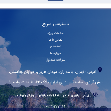
دسترسی سریع
خدمات ویژه
تماس با ما
استخدام
درباره ما
سوالات متداول
آدرس :
تهران، پاسداران، میدان هروی، خیابان وفا‌منش،
نبش آزادی، ساختمان اداری ایلیا، پلاک ۶۲، طبقه ۲، واحد ۹
ثابت : 02121000140 - 02140227963 - 02140227962 -
02140227961