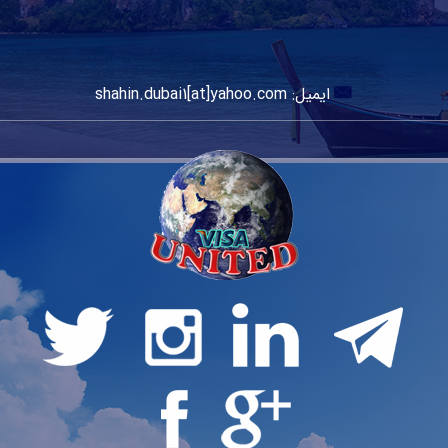
ایمیل: shahin.dubai1[at]yahoo.com